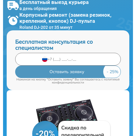
Бесплатный выезд курьера
в день обращения
Корпусный ремонт (замена резинок,
креплений, кнопок) DJ-пульта
Roland DJ-202 от 35 минут
Бесплатная консультация со
специалистом
Оставить заявку
Нажимая на кнопку "Оставить заявку" Вы соглашаетесь c
политикой
конфиденциальности
Скидка по
-20%
предварительной