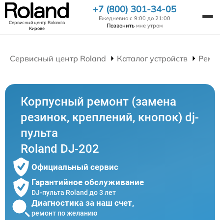
+7 (800) 301-34-05
Ежедневно с 9:00 до 21:00
Сервисный центр Roland
в
Позвонить
мне утром
Кирове
Сервисный центр Roland
Каталог устройств
Ремон
Корпусный ремонт (замена
резинок, креплений, кнопок) dj-
пульта
Roland DJ-202
Официальный сервис
Гарантийное обслуживание
DJ-пульта Roland до 3 лет
Диагностика за наш счет,
ремонт по желанию