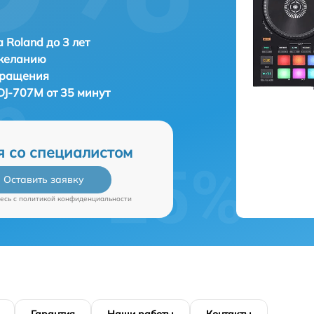
 Roland до 3 лет
 желанию
бращения
DJ-707M от 35 минут
я со специалистом
Оставить заявку
есь c
политикой конфиденциальности