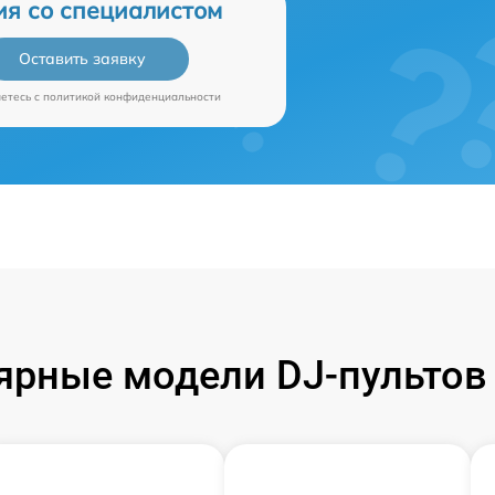
ия со специалистом
Оставить заявку
аетесь c
политикой конфиденциальности
ярные модели DJ-пультов 