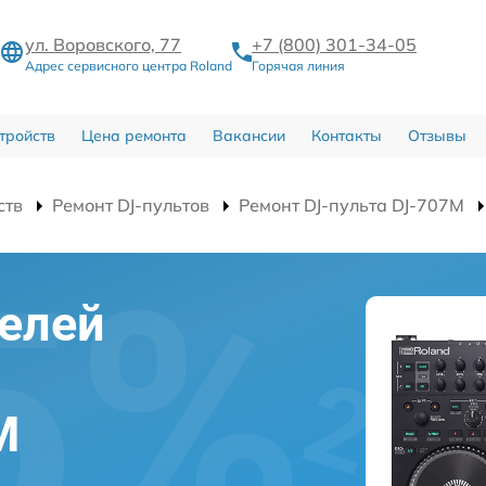
ул. Воровского, 77
+7 (800) 301-34-05
Адрес сервисного центра Roland
Горячая линия
тройств
Цена ремонта
Вакансии
Контакты
Отзывы
ств
Ремонт DJ-пультов
Ремонт DJ-пульта DJ-707M
елей
M