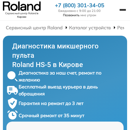
+7 (800) 301-34-05
Ежедневно с 9:00 до 21:00
Сервисный центр Roland
в
Позвонить
мне утром
Кирове
Сервисный центр Roland
Каталог устройств
Ремо
Диагностика микшерного
пульта
Roland HS-5 в Кирове
Диагностика за наш счет, ремонт по
желанию
Бесплатный выезд курьера в день
обращения
Гарантия на ремонт до 3 лет
Срочный ремонт от 35 минут