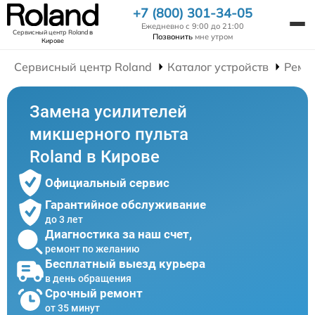
+7 (800) 301-34-05
Ежедневно с 9:00 до 21:00
Сервисный центр Roland
в
Позвонить
мне утром
Кирове
Сервисный центр Roland
Каталог устройств
Ремо
Замена усилителей
микшерного пульта
Roland в Кирове
Официальный сервис
Гарантийное обслуживание
до 3 лет
Диагностика за наш счет,
ремонт по желанию
Бесплатный выезд курьера
в день обращения
Срочный ремонт
от 35 минут