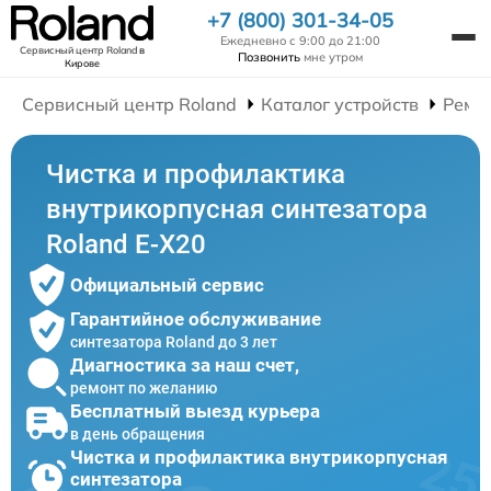
+7 (800) 301-34-05
Ежедневно с 9:00 до 21:00
Сервисный центр Roland
в
Позвонить
мне утром
Кирове
Сервисный центр Roland
Каталог устройств
Ремо
Чистка и профилактика
внутрикорпусная синтезатора
Roland E-X20
Официальный сервис
Гарантийное обслуживание
синтезатора Roland до 3 лет
Диагностика за наш счет,
ремонт по желанию
Бесплатный выезд курьера
в день обращения
Чистка и профилактика внутрикорпусная
синтезатора