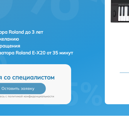
ора Roland до 3 лет
 желанию
бращения
затора
Roland E-X20 от 35 минут
я со специалистом
Оставить заявку
есь c
политикой конфиденциальности