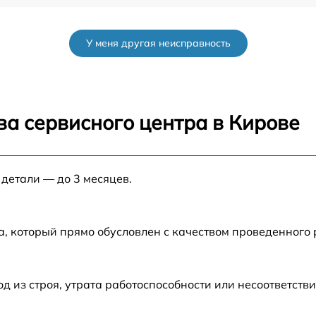
от 60 мин
У меня другая неисправность
от 60 мин
k
от 60 мин
ва сервисного центра в Кирове
от 60 мин
а
 детали — до 3 месяцев.
от 60 мин
а
от 60 мин
а, который прямо обусловлен с качеством проведенного
от 60 мин
из строя, утрата работоспособности или несоответств
0X
от 60 мин