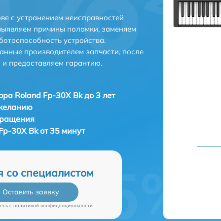
ове с устранением неисправностей
выявляем причины поломки, заменяем
ботоспособность устройства.
анные производителем запчасти, после
 и предоставляем гарантию.
ора Roland Fp-30X Bk до 3 лет
 желанию
бращения
Fp-30X Bk от 35 минут
я со специалистом
Оставить заявку
есь c
политикой конфиденциальности