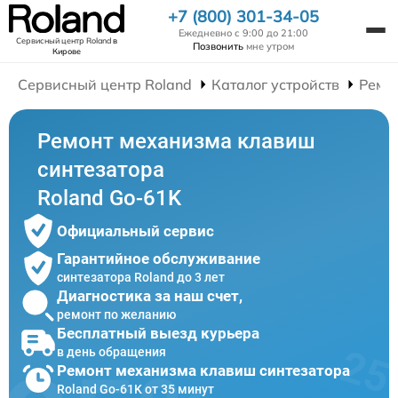
+7 (800) 301-34-05
Ежедневно с 9:00 до 21:00
Сервисный центр Roland
в
Позвонить
мне утром
Кирове
Сервисный центр Roland
Каталог устройств
Ремо
Ремонт механизма клавиш
синтезатора
Roland Go-61K
Официальный сервис
Гарантийное обслуживание
синтезатора Roland до 3 лет
Диагностика за наш счет,
ремонт по желанию
Бесплатный выезд курьера
в день обращения
Ремонт механизма клавиш синтезатора
Roland Go-61K от 35 минут