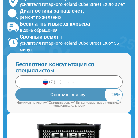
усилителя гитарного Roland Cube Street EX до 3 лет
Диагностика за наш счет,
ремонт по желанию
Бесплатный выезд курьера
в день обращения
Срочный ремонт
усилителя гитарного Roland Cube Street EX от 35
минут
Бесплатная консультация со
специалистом
Оставить заявку
Нажимая на кнопку "Оставить заявку" Вы соглашаетесь c
политикой
конфиденциальности