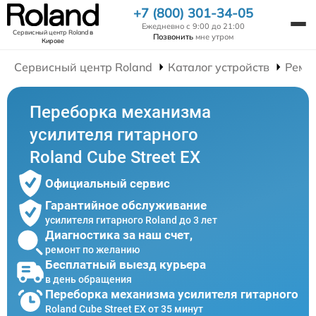
+7 (800) 301-34-05
Ежедневно с 9:00 до 21:00
Сервисный центр Roland
в
Позвонить
мне утром
Кирове
Сервисный центр Roland
Каталог устройств
Ремо
Переборка механизма
усилителя гитарного
Roland Cube Street EX
Официальный сервис
Гарантийное обслуживание
усилителя гитарного Roland до 3 лет
Диагностика за наш счет,
ремонт по желанию
Бесплатный выезд курьера
в день обращения
Переборка механизма усилителя гитарного
Roland Cube Street EX от 35 минут