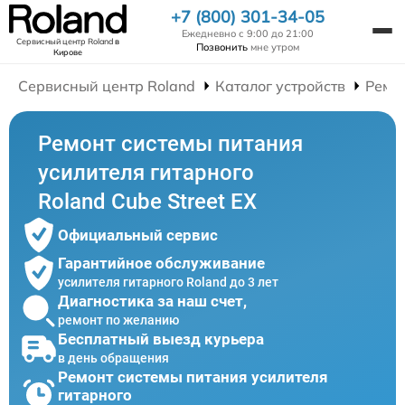
+7 (800) 301-34-05
Ежедневно с 9:00 до 21:00
Сервисный центр Roland
в
Позвонить
мне утром
Кирове
Сервисный центр Roland
Каталог устройств
Ремо
Ремонт системы питания
усилителя гитарного
Roland Cube Street EX
Официальный сервис
Гарантийное обслуживание
усилителя гитарного Roland до 3 лет
Диагностика за наш счет,
ремонт по желанию
Бесплатный выезд курьера
в день обращения
Ремонт системы питания усилителя
гитарного