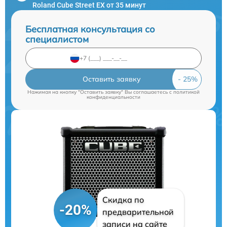
Roland Cube Street EX от 35 минут
Бесплатная консультация со
специалистом
Оставить заявку
Нажимая на кнопку "Оставить заявку" Вы соглашаетесь c
политикой
конфиденциальности
Скидка по
-20%
предварительной
записи на сайте